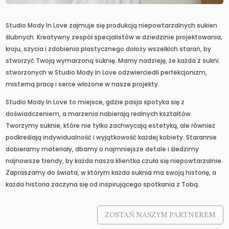
Studio Mody In Love zajmuje się produkcją niepowtarzalnych sukien
ślubnych. Kreatywny zespół specjalistów w dziedzinie projektowania,
kroju, szycia i zdobienia plastycznego dołoży wszelkich starań, by
stworzyć Twoją wymarzoną suknię. Mamy nadzieję, że każda z sukni
stworzonych w Studio Mody In Love odzwierciedli perfekcjonizm,
misterną pracę i serce włożone w nasze projekty.
Studio Mody In Love to miejsce, gdzie pasja spotyka się z
doświadczeniem, a marzenia nabierają realnych kształtów.
Tworzymy suknie, które nie tylko zachwycają estetyką, ale również
podkreślają indywidualność i wyjątkowość każdej kobiety. Starannie
dobieramy materiały, dbamy o najmniejsze detale i śledzimy
najnowsze trendy, by każda nasza klientka czuła się niepowtarzalnie.
Zapraszamy do świata, w którym każda suknia ma swoją historię, a
każda historia zaczyna się od inspirującego spotkania z Tobą.
ZOSTAŃ NASZYM PARTNEREM