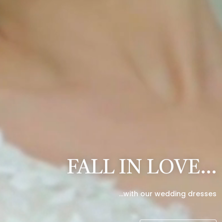
FALL IN LOVE…
…with our wedding dresses