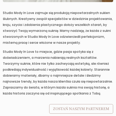
Studio Mody In Love zajmuje się produkcją niepowtarzalnych sukien
ślubnych. Kreatywny zespół specjalistów w dziedzinie projektowania,
kroju, szycia i zdobienia plastycznego dołoży wszelkich starań, by
stworzyć Twoją wymarzoną suknię. Mamy nadzieję, że każda z sukni
stworzonych w Studio Mody In Love odzwierciedli perfekcjonizm,
misterną pracę i serce włożone w nasze projekty.
Studio Mody In Love to miejsce, gdzie pasja spotyka się z
doświadczeniem, a marzenia nabierają realnych kształtów.
Tworzymy suknie, które nie tylko zachwycają estetyką, ale również
podkreślają indywidualność i wyjątkowość każdej kobiety. Starannie
dobieramy materiały, dbamy o najmniejsze detale i śledzimy
najnowsze trendy, by każda nasza klientka czuła się niepowtarzalnie.
Zapraszamy do świata, w którym każda suknia ma swoją historię, a
każda historia zaczyna się od inspirującego spotkania z Tobą.
ZOSTAŃ NASZYM PARTNEREM