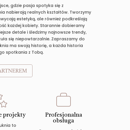
jsce, gdzie pasja spotyka się z
ia nabierają realnych kształtów. Tworzymy
chwycają estetyką, ale również podkreślają
ość każdej kobiety. Starannie dobieramy
jsze detale i śledzimy najnowsze trendy,
zuła się niepowtarzalnie. Zapraszamy do
nia ma swoją historię, a każda historia
go spotkania z Tobą.
ARTNEREM
 projekty
Profesjonalna
obsługa
uknia to