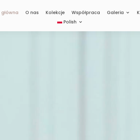
a główna
O nas
Kolekcje
Współpraca
Galeria
K
Polish