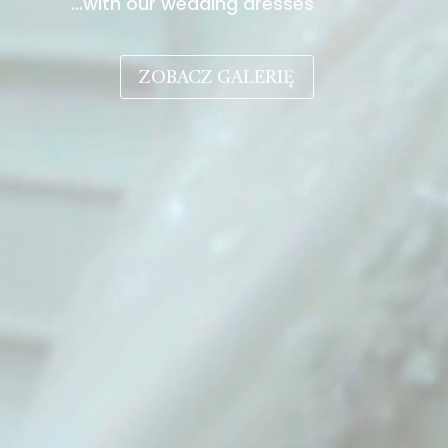
…with our wedding dresses
ZOBACZ GALERIĘ