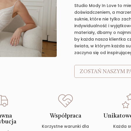
Studio Mody In Love to mie
doświadczeniem, a marzen
suknie, które nie tylko za
indywidualność i wyjątkow
materiały, dbamy o najmnie
by każda nasza klientka c
świata, w którym każda suk
zaczyna się od inspirujące
ZOSTAŃ NASZYM P
awna
Współpraca
Unikatowe
ybucja
Korzystne warunki dla
Każda s