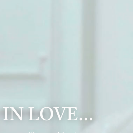
 IN LOVE…