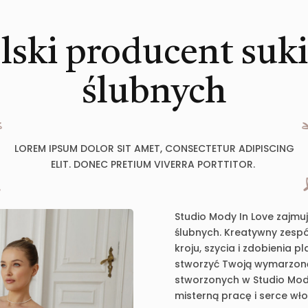
lski producent suk
ślubnych
LOREM IPSUM DOLOR SIT AMET, CONSECTETUR ADIPISCING
ELIT. DONEC PRETIUM VIVERRA PORTTITOR.
Studio Mody In Love zajmu
ślubnych. Kreatywny zespół
kroju, szycia i zdobienia 
stworzyć Twoją wymarzoną 
stworzonych w Studio Mody
misterną pracę i serce wł