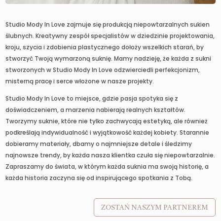
Studio Mody In Love zajmuje się produkcją niepowtarzalnych sukien
ślubnych. Kreatywny zespół specjalistów w dziedzinie projektowania,
kroju, szycia i zdobienia plastycznego dołoży wszelkich starań, by
stworzyć Twoją wymarzoną suknię. Mamy nadzieję, że każda z sukni
stworzonych w Studio Mody In Love odzwierciedli perfekcjonizm,
misterną pracę i serce włożone w nasze projekty.
Studio Mody In Love to miejsce, gdzie pasja spotyka się z
doświadczeniem, a marzenia nabierają realnych kształtów.
Tworzymy suknie, które nie tylko zachwycają estetyką, ale również
podkreślają indywidualność i wyjątkowość każdej kobiety. Starannie
dobieramy materiały, dbamy o najmniejsze detale i śledzimy
najnowsze trendy, by każda nasza klientka czuła się niepowtarzalnie.
Zapraszamy do świata, w którym każda suknia ma swoją historię, a
każda historia zaczyna się od inspirującego spotkania z Tobą.
ZOSTAŃ NASZYM PARTNEREM