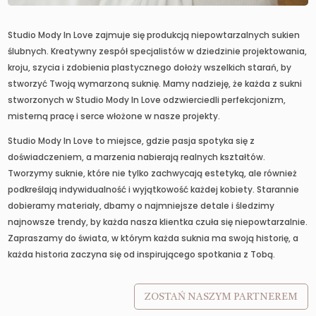
Studio Mody In Love zajmuje się produkcją niepowtarzalnych sukien
ślubnych. Kreatywny zespół specjalistów w dziedzinie projektowania,
kroju, szycia i zdobienia plastycznego dołoży wszelkich starań, by
stworzyć Twoją wymarzoną suknię. Mamy nadzieję, że każda z sukni
stworzonych w Studio Mody In Love odzwierciedli perfekcjonizm,
misterną pracę i serce włożone w nasze projekty.
Studio Mody In Love to miejsce, gdzie pasja spotyka się z
doświadczeniem, a marzenia nabierają realnych kształtów.
Tworzymy suknie, które nie tylko zachwycają estetyką, ale również
podkreślają indywidualność i wyjątkowość każdej kobiety. Starannie
dobieramy materiały, dbamy o najmniejsze detale i śledzimy
najnowsze trendy, by każda nasza klientka czuła się niepowtarzalnie.
Zapraszamy do świata, w którym każda suknia ma swoją historię, a
każda historia zaczyna się od inspirującego spotkania z Tobą.
ZOSTAŃ NASZYM PARTNEREM