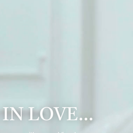
 IN LOVE…