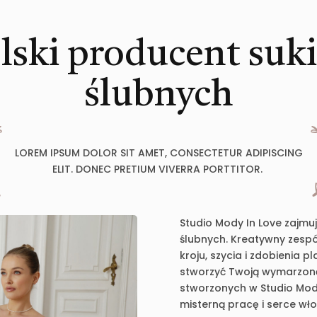
lski producent suk
ślubnych
LOREM IPSUM DOLOR SIT AMET, CONSECTETUR ADIPISCING
ELIT. DONEC PRETIUM VIVERRA PORTTITOR.
Studio Mody In Love zajmu
ślubnych. Kreatywny zespół
kroju, szycia i zdobienia 
stworzyć Twoją wymarzoną 
stworzonych w Studio Mody
misterną pracę i serce wł