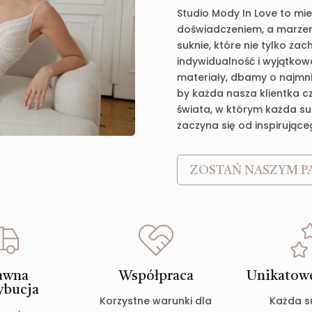
Studio Mody In Love to mie
doświadczeniem, a marzen
suknie, które nie tylko za
indywidualność i wyjątkow
materiały, dbamy o najmnie
by każda nasza klientka c
świata, w którym każda suk
zaczyna się od inspirujące
ZOSTAŃ NASZYM P
awna
Współpraca
Unikatowe
ybucja
Korzystne warunki dla
Każda s