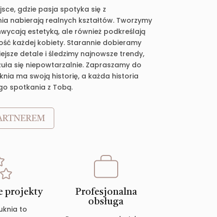
jsce, gdzie pasja spotyka się z
ia nabierają realnych kształtów. Tworzymy
chwycają estetyką, ale również podkreślają
ość każdej kobiety. Starannie dobieramy
jsze detale i śledzimy najnowsze trendy,
zuła się niepowtarzalnie. Zapraszamy do
nia ma swoją historię, a każda historia
go spotkania z Tobą.
ARTNEREM
 projekty
Profesjonalna
obsługa
uknia to