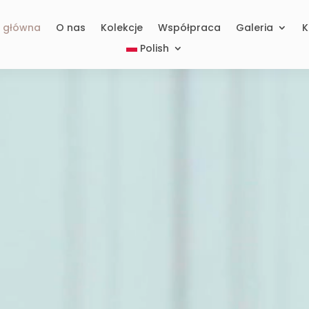
a główna
O nas
Kolekcje
Współpraca
Galeria
K
Polish