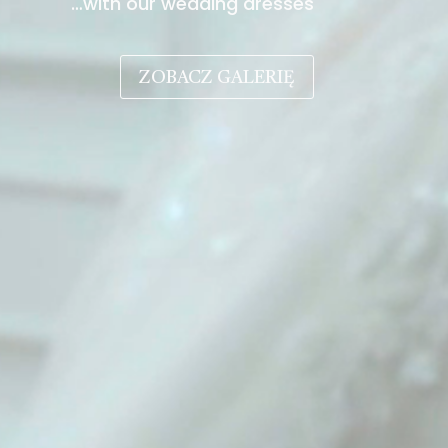
…with our wedding dresses
ZOBACZ GALERIĘ