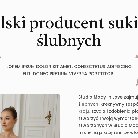
lski producent suk
ślubnych
LOREM IPSUM DOLOR SIT AMET, CONSECTETUR ADIPISCING
ELIT. DONEC PRETIUM VIVERRA PORTTITOR.
Studio Mody In Love zajmu
ślubnych. Kreatywny zespół
kroju, szycia i zdobienia 
stworzyć Twoją wymarzoną 
stworzonych w Studio Mody
misterną pracę i serce wł