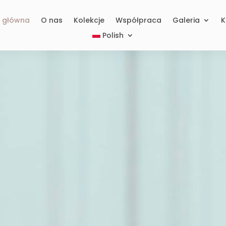
a główna
O nas
Kolekcje
Współpraca
Galeria
K
Polish