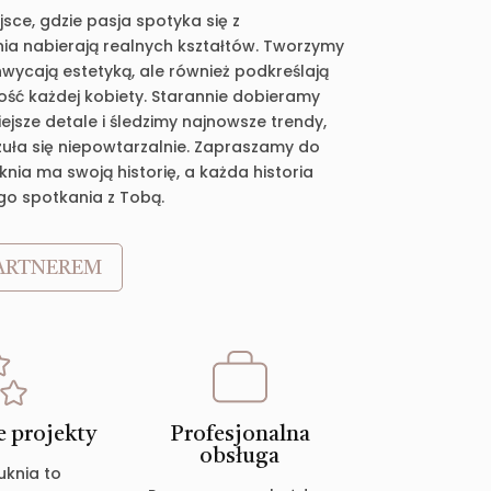
jsce, gdzie pasja spotyka się z
ia nabierają realnych kształtów. Tworzymy
chwycają estetyką, ale również podkreślają
ość każdej kobiety. Starannie dobieramy
jsze detale i śledzimy najnowsze trendy,
zuła się niepowtarzalnie. Zapraszamy do
nia ma swoją historię, a każda historia
go spotkania z Tobą.
ARTNEREM
 projekty
Profesjonalna
obsługa
uknia to