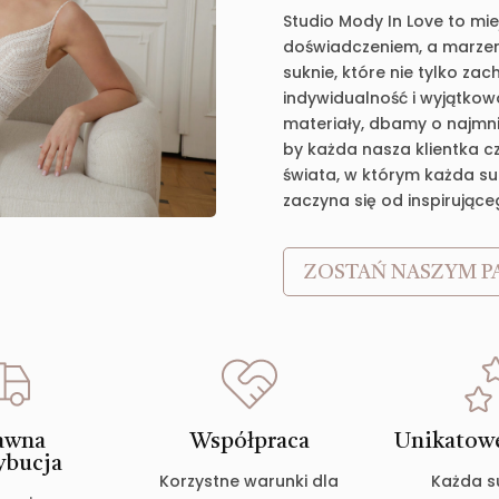
Studio Mody In Love to mie
doświadczeniem, a marzen
suknie, które nie tylko za
indywidualność i wyjątkow
materiały, dbamy o najmnie
by każda nasza klientka c
świata, w którym każda suk
zaczyna się od inspirujące
ZOSTAŃ NASZYM P
awna
Współpraca
Unikatowe
ybucja
Korzystne warunki dla
Każda s