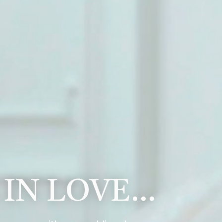
 IN LOVE…