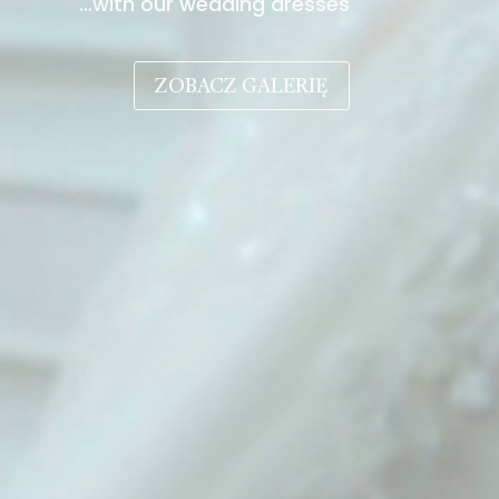
…with our wedding dresses
ZOBACZ GALERIĘ