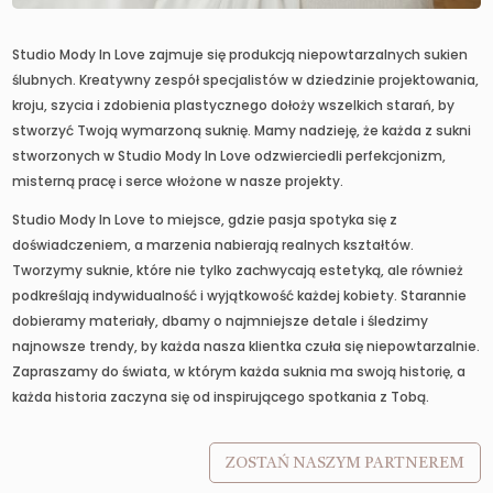
Studio Mody In Love zajmuje się produkcją niepowtarzalnych sukien
ślubnych. Kreatywny zespół specjalistów w dziedzinie projektowania,
kroju, szycia i zdobienia plastycznego dołoży wszelkich starań, by
stworzyć Twoją wymarzoną suknię. Mamy nadzieję, że każda z sukni
stworzonych w Studio Mody In Love odzwierciedli perfekcjonizm,
misterną pracę i serce włożone w nasze projekty.
Studio Mody In Love to miejsce, gdzie pasja spotyka się z
doświadczeniem, a marzenia nabierają realnych kształtów.
Tworzymy suknie, które nie tylko zachwycają estetyką, ale również
podkreślają indywidualność i wyjątkowość każdej kobiety. Starannie
dobieramy materiały, dbamy o najmniejsze detale i śledzimy
najnowsze trendy, by każda nasza klientka czuła się niepowtarzalnie.
Zapraszamy do świata, w którym każda suknia ma swoją historię, a
każda historia zaczyna się od inspirującego spotkania z Tobą.
ZOSTAŃ NASZYM PARTNEREM