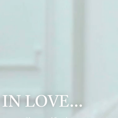
 IN LOVE…