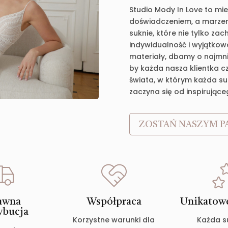
Studio Mody In Love to mie
doświadczeniem, a marzen
suknie, które nie tylko za
indywidualność i wyjątkow
materiały, dbamy o najmnie
by każda nasza klientka c
świata, w którym każda suk
zaczyna się od inspirujące
ZOSTAŃ NASZYM P
awna
Współpraca
Unikatowe
ybucja
Korzystne warunki dla
Każda s