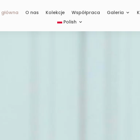
a główna
O nas
Kolekcje
Współpraca
Galeria
K
Polish