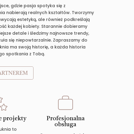
jsce, gdzie pasja spotyka się z
ia nabierają realnych kształtów. Tworzymy
chwycają estetyką, ale również podkreślają
ość każdej kobiety. Starannie dobieramy
jsze detale i śledzimy najnowsze trendy,
zuła się niepowtarzalnie. Zapraszamy do
nia ma swoją historię, a każda historia
go spotkania z Tobą.
ARTNEREM
 projekty
Profesjonalna
obsługa
uknia to