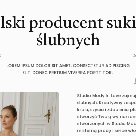
lski producent suk
ślubnych
LOREM IPSUM DOLOR SIT AMET, CONSECTETUR ADIPISCING
ELIT. DONEC PRETIUM VIVERRA PORTTITOR.
Studio Mody In Love zajmu
ślubnych. Kreatywny zespół
kroju, szycia i zdobienia 
stworzyć Twoją wymarzoną 
stworzonych w Studio Mody
misterną pracę i serce wł