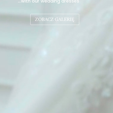
…with our wedding dresses
ZOBACZ GALERIĘ