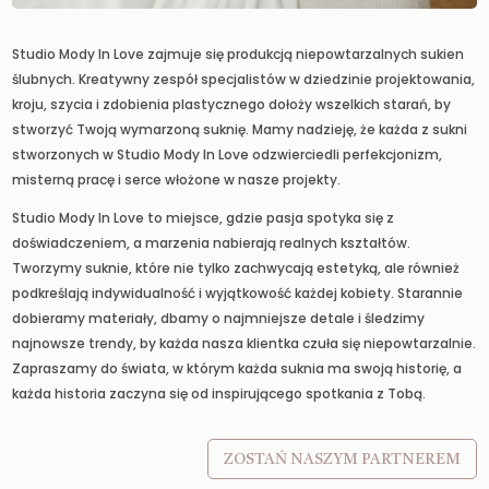
Studio Mody In Love zajmuje się produkcją niepowtarzalnych sukien
ślubnych. Kreatywny zespół specjalistów w dziedzinie projektowania,
kroju, szycia i zdobienia plastycznego dołoży wszelkich starań, by
stworzyć Twoją wymarzoną suknię. Mamy nadzieję, że każda z sukni
stworzonych w Studio Mody In Love odzwierciedli perfekcjonizm,
misterną pracę i serce włożone w nasze projekty.
Studio Mody In Love to miejsce, gdzie pasja spotyka się z
doświadczeniem, a marzenia nabierają realnych kształtów.
Tworzymy suknie, które nie tylko zachwycają estetyką, ale również
podkreślają indywidualność i wyjątkowość każdej kobiety. Starannie
dobieramy materiały, dbamy o najmniejsze detale i śledzimy
najnowsze trendy, by każda nasza klientka czuła się niepowtarzalnie.
Zapraszamy do świata, w którym każda suknia ma swoją historię, a
każda historia zaczyna się od inspirującego spotkania z Tobą.
ZOSTAŃ NASZYM PARTNEREM