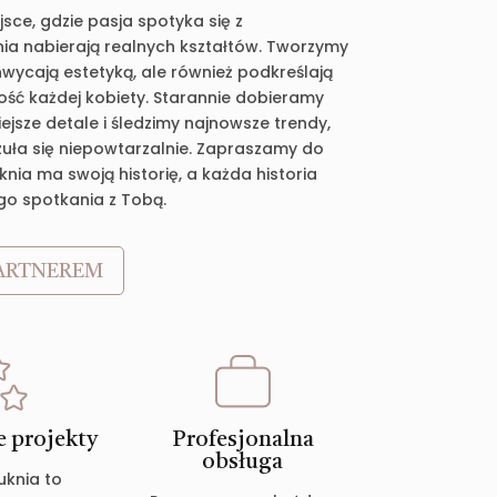
jsce, gdzie pasja spotyka się z
ia nabierają realnych kształtów. Tworzymy
chwycają estetyką, ale również podkreślają
ość każdej kobiety. Starannie dobieramy
jsze detale i śledzimy najnowsze trendy,
zuła się niepowtarzalnie. Zapraszamy do
nia ma swoją historię, a każda historia
go spotkania z Tobą.
ARTNEREM
 projekty
Profesjonalna
obsługa
uknia to