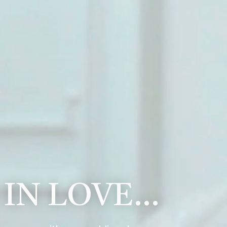
 IN LOVE…