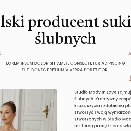
lski producent suk
ślubnych
LOREM IPSUM DOLOR SIT AMET, CONSECTETUR ADIPISCING
ELIT. DONEC PRETIUM VIVERRA PORTTITOR.
Studio Mody In Love zajmu
ślubnych. Kreatywny zespół
kroju, szycia i zdobienia 
stworzyć Twoją wymarzoną 
stworzonych w Studio Mody
misterną pracę i serce wł