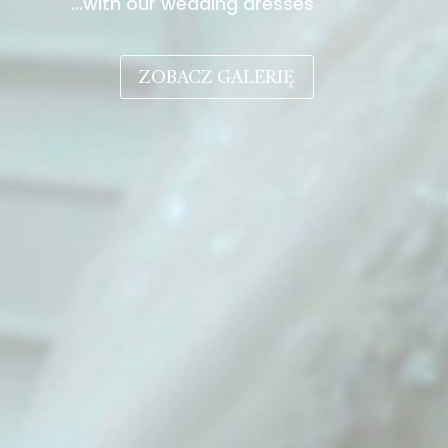
…with our wedding dresses
ZOBACZ GALERIĘ