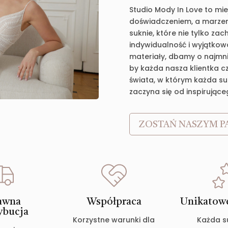
Studio Mody In Love to mie
doświadczeniem, a marzen
suknie, które nie tylko za
indywidualność i wyjątkow
materiały, dbamy o najmnie
by każda nasza klientka c
świata, w którym każda suk
zaczyna się od inspirujące
ZOSTAŃ NASZYM P
awna
Współpraca
Unikatowe
ybucja
Korzystne warunki dla
Każda s