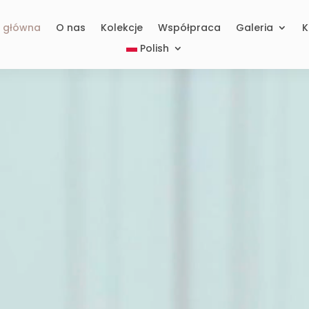
a główna
O nas
Kolekcje
Współpraca
Galeria
K
Polish